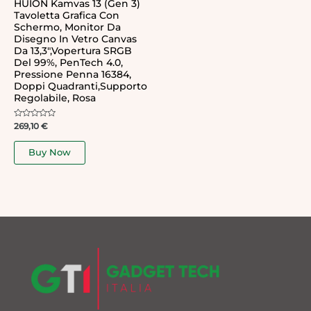
HUION Kamvas 13 (Gen 3)
Tavoletta Grafica Con
Schermo, Monitor Da
Disegno In Vetro Canvas
Da 13,3″,Vopertura SRGB
Del 99%, PenTech 4.0,
Pressione Penna 16384,
Doppi Quadranti,Supporto
Regolabile, Rosa
Rated
269,10
€
0
out
of
Buy Now
5