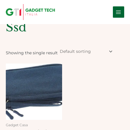
Skip
Main
to
Home
/ Products tagged “Ssd”
Men
content
Ssd
Showing the single result
Gadget Casa