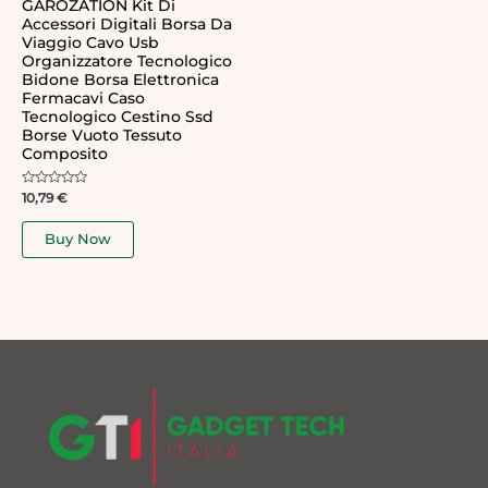
GAROZATION Kit Di
Accessori Digitali Borsa Da
Viaggio Cavo Usb
Organizzatore Tecnologico
Bidone Borsa Elettronica
Fermacavi Caso
Tecnologico Cestino Ssd
Borse Vuoto Tessuto
Composito
Rated
10,79
€
0
out
of
Buy Now
5