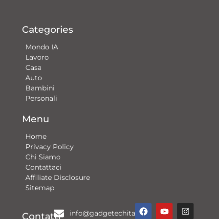
Categories
Mondo IA
Lavoro
Casa
Auto
Bambini
Personali
Menu
Home
Privacy Policy
Chi Siamo
Contattaci​
Affiliate Disclosure
Sitemap
F
Y
G
I
info@gadgetechitalia.it
a
o
o
n
Contatti