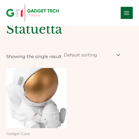
Skip
Main
to
Home
/ Products tagged “Statuetta”
Men
content
Statuetta
Showing the single result
Gadget Casa