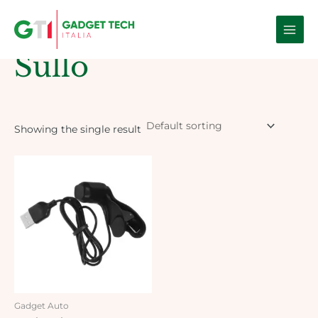
Skip
Main
to
Home
/ Products tagged “sullo”
Men
content
Sullo
Showing the single result
Gadget Auto