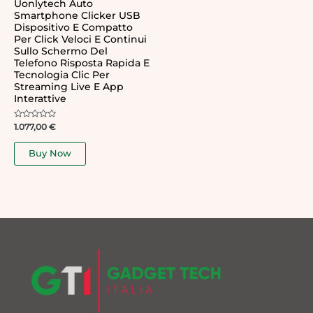
Uonlytech Auto
Smartphone Clicker USB
Dispositivo E Compatto
Per Click Veloci E Continui
Sullo Schermo Del
Telefono Risposta Rapida E
Tecnologia Clic Per
Streaming Live E App
Interattive
Rated
1.077,00
€
0
out
of
Buy Now
5