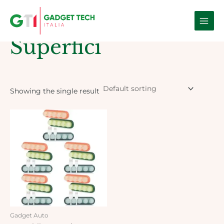
Skip
Main
to
Home
/ Products tagged “Superfici”
Men
content
Superfici
Showing the single result
Gadget Auto