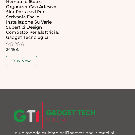
Hemobllo 15pezzi
Organizer Cavi Adesivo
Slot Portacavi Per
Scrivania Facile
Installazione Su Varie
Superfici Design
Compatto Per Elettrici E
Gadget Tecnologici
Rated
24,19
€
0
out
of
Buy Now
5
In un mondo guidato dall’innovazione, rimani al