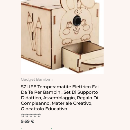
Gadget Bambini
SZLIFE Temperamatite Elettrico Fai
Da Te Per Bambini, Set Di Supporto
Didattico, Assemblaggio, Regalo Di
Compleanno, Materiale Creativo,
Giocattolo Educativo
Rated
9,69
€
0
out