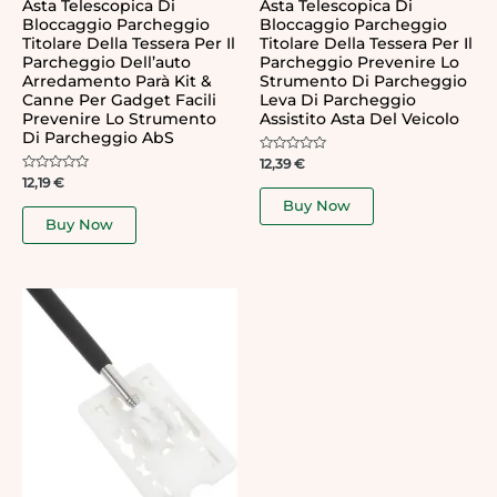
Asta Telescopica Di
Asta Telescopica Di
Bloccaggio Parcheggio
Bloccaggio Parcheggio
Titolare Della Tessera Per Il
Titolare Della Tessera Per Il
Parcheggio Dell’auto
Parcheggio Prevenire Lo
Arredamento Parà Kit &
Strumento Di Parcheggio
Canne Per Gadget Facili
Leva Di Parcheggio
Prevenire Lo Strumento
Assistito Asta Del Veicolo
Di Parcheggio AbS
Rated
12,39
€
0
Rated
12,19
€
out
0
of
Buy Now
out
5
of
Buy Now
5