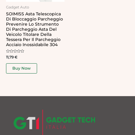
Gadget Auto
SOIMISS Asta Telescopica
Di Bloccaggio Parcheggio
Prevenire Lo Strumento
Di Parcheggio Asta Del
Veicolo Titolare Della
Tessera Per Il Parcheggio
Acciaio Inossidabile 304
Rated
11,79
€
0
out
of
Buy Now
5