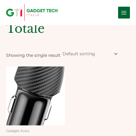
Skip
Main
to
Home
/ Products tagged “totale”
Men
content
Totale
Showing the single result
Gadget Auto