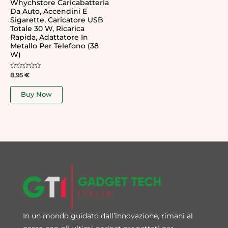
Whychstore Caricabatteria
Da Auto, Accendini E
Sigarette, Caricatore USB
Totale 30 W, Ricarica
Rapida, Adattatore In
Metallo Per Telefono (38
W)
Rated
8,95
€
0
out
of
Buy Now
5
In un mondo guidato dall’innovazione, rimani al