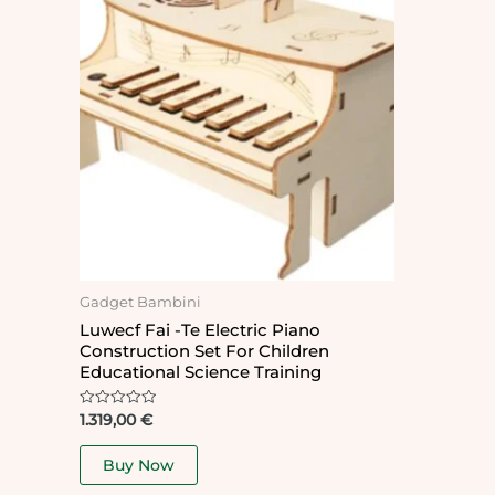
Gadget Bambini
Luwecf Fai -te Electric Piano
Construction Set For Children
Educational Science Training
Rated
1.319,00
€
0
out
of
Buy Now
5