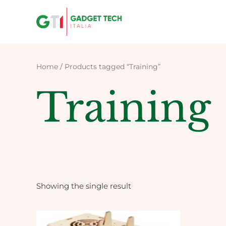
Skip
to
content
Home
/ Products tagged “Training”
Training
Showing the single result