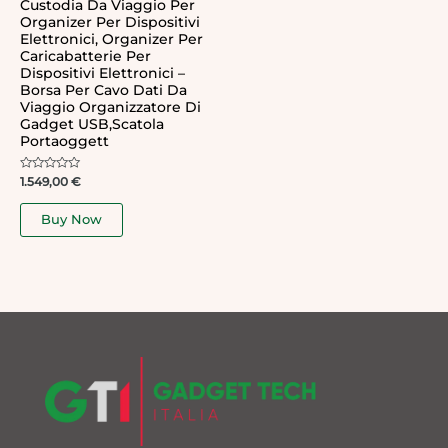
Custodia Da Viaggio Per
Organizer Per Dispositivi
Elettronici, Organizer Per
Caricabatterie Per
Dispositivi Elettronici –
Borsa Per Cavo Dati Da
Viaggio Organizzatore Di
Gadget USB,Scatola
Portaoggett
Rated
1.549,00
€
0
out
of
Buy Now
5