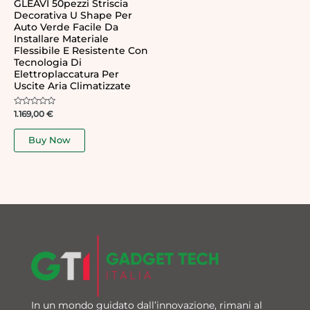
GLEAVI 50pezzi Striscia
Decorativa U Shape Per
Auto Verde Facile Da
Installare Materiale
Flessibile E Resistente Con
Tecnologia Di
Elettroplaccatura Per
Uscite Aria Climatizzate
Rated
1.169,00
€
0
out
of
Buy Now
5
In un mondo guidato dall’innovazione, rimani al