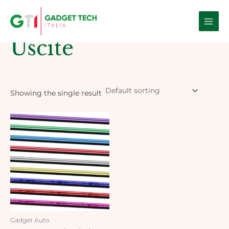
Skip
Main
to
Home
/ Products tagged “Uscite”
Men
content
Uscite
Showing the single result
Gadget Auto