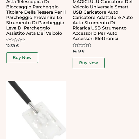
Asta Telescopica Di
MAGICLULU Caricatore Del
Bloccaggio Parcheggio
Veicolo Universale Smart
Titolare Della Tessera Per Il
USB Caricatore Auto
Parcheggio Prevenire Lo
Caricatore Adattatore Auto
Strumento Di Parcheggio
Auto Strumento Di
Leva Di Parcheggio
Ricarica USB Strumento
Assistito Asta Del Veicolo
Accessorio Per Auto
Accessori Elettronici
Rated
12,39
€
0
Rated
14,19
€
out
0
of
Buy Now
out
5
of
Buy Now
5