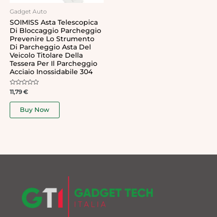
Gadget Auto
SOIMISS Asta Telescopica
Di Bloccaggio Parcheggio
Prevenire Lo Strumento
Di Parcheggio Asta Del
Veicolo Titolare Della
Tessera Per Il Parcheggio
Acciaio Inossidabile 304
Rated
11,79
€
0
out
of
Buy Now
5