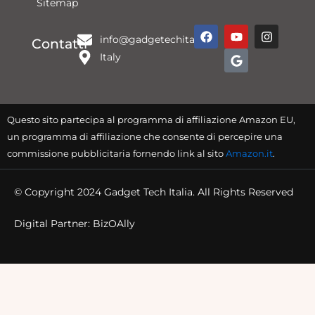
Sitemap
F
Y
G
I
info@gadgetechitalia.it
a
o
o
n
Contatti
c
u
o
s
Italy
e
t
g
t
b
u
l
a
o
b
e
g
o
e
r
k
a
Questo sito partecipa al programma di affiliazione Amazon EU,
m
un programma di affiliazione che consente di percepire una
commissione pubblicitaria fornendo link al sito
Amazon.it
.
© Copyright 2024 Gadget Tech Italia. All Rights Reserved
Digital Partner: BizOAlly