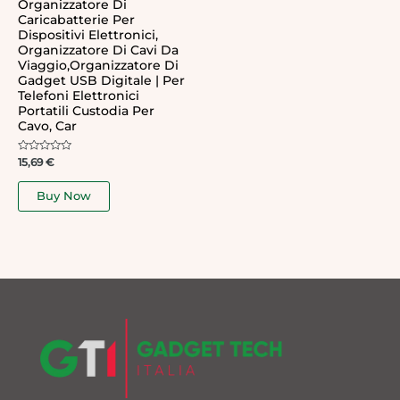
Organizzatore Di
Caricabatterie Per
Dispositivi Elettronici,
Organizzatore Di Cavi Da
Viaggio,Organizzatore Di
Gadget USB Digitale | Per
Telefoni Elettronici
Portatili Custodia Per
Cavo, Car
Rated
15,69
€
0
out
of
Buy Now
5