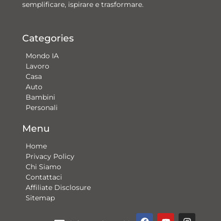
semplificare, ispirare e trasformare.
Categories
Mondo IA
Lavoro
Casa
Auto
Bambini
Personali
Menu
Home
Privacy Policy
Chi Siamo
Contattaci​
Affiliate Disclosure
Sitemap
F
Y
G
I