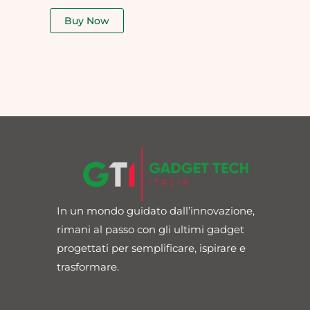
out
of
Buy Now
5
In un mondo guidato dall’innovazione,
rimani al passo con gli ultimi gadget
progettati per semplificare, ispirare e
trasformare.