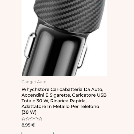
Gadget Auto
Whychstore Caricabatteria Da Auto,
Accendini E Sigarette, Caricatore USB
Totale 30 W, Ricarica Rapida,
Adattatore In Metallo Per Telefono
(38 W)
Rated
8,95
€
0
out