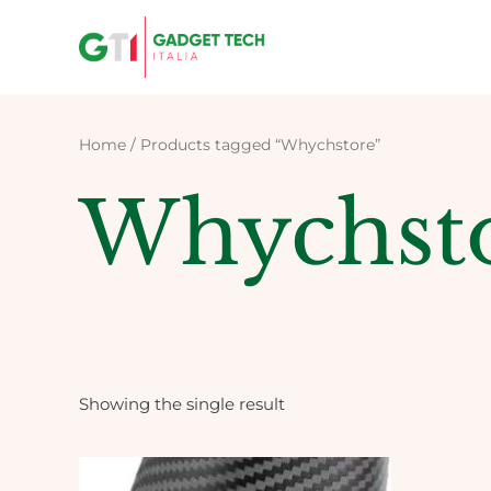
Skip
to
content
Home
/ Products tagged “Whychstore”
Whychst
Showing the single result