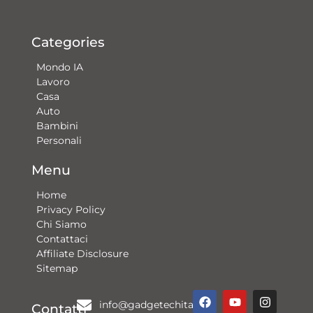
Categories
Mondo IA
Lavoro
Casa
Auto
Bambini
Personali
Menu
Home
Privacy Policy
Chi Siamo
Contattaci​
Affiliate Disclosure
Sitemap
F
Y
G
I
info@gadgetechitalia.it
a
o
o
n
Contatti