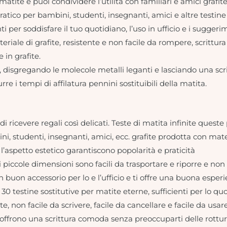
atite e puoi condividere l’utilità con familiari e amici grafite
atico per bambini, studenti, insegnanti, amici e altre testine s
enti per soddisfare il tuo quotidiano, l’uso in ufficio e i suggeri
riale di grafite, resistente e non facile da rompere, scrittura ,
 in grafite.
a, disgregando le molecole metalli leganti e lasciando una s
urre i tempi di affilatura pennini sostituibili della matita.
i di ricevere regali così delicati. Teste di matita infinite que
i, studenti, insegnanti, amici, ecc. grafite prodotta con mater
 l’aspetto estetico garantiscono popolarità e praticità
 di piccole dimensioni sono facili da trasportare e riporre e n
 un buon accessorio per lo e l’ufficio e ti offre una buona esper
estine sostitutive per matite eterne, sufficienti per lo quotidi
te, non facile da scrivere, facile da cancellare e facile da usare
 offrono una scrittura comoda senza preoccuparti delle rotture