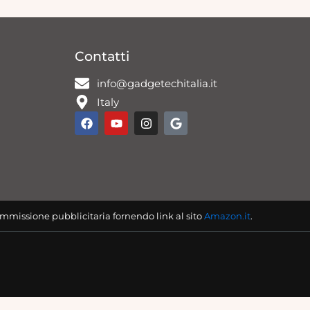
Contatti
info@gadgetechitalia.it
Italy
F
Y
I
G
a
o
n
o
c
u
s
o
e
t
t
g
b
u
a
l
o
b
g
e
o
e
r
k
a
m
mmissione pubblicitaria fornendo link al sito
Amazon.it
.