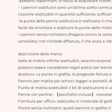
-possono risparmiarti la fatica di acquistare nuove m
– I pennini sostitutivi sono un’ottima scelta come pr
ricariche sostituibili in quantità sufficiente, suffici
-la punta della penna sostitutiva è realizzata in mate
facile da smontare e sostituire le punte delle matite
-i pennini senza inchiostro sfregano contro la cart
cancellata; non richiede affilatura, il che aiuta a rid
descrizione della merce
teste di matita infinite sostituibili, saranno sorpres
possono essere considerate regali pratici per bambin
duraturo. Le punte in grafite, la pregevole fattura e
Pennini per matita per schizzi: leggeri e portatili,
Punte di matita sostituibili: il kit di sostituzione è
Penne con perline– 【pacchetto incluso】 riceverai 30 t
Forniture per ufficio: realizzate in materiale di grafi
Penna senza inchiostro: questi pennini in grafite ti