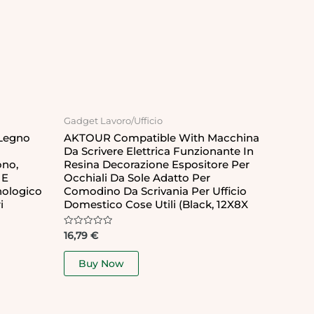
Gadget Lavoro/Ufficio
 Legno
AKTOUR Compatible With Macchina
Da Scrivere Elettrica Funzionante In
ono,
Resina Decorazione Espositore Per
 E
Occhiali Da Sole Adatto Per
nologico
Comodino Da Scrivania Per Ufficio
i
Domestico Cose Utili (Black, 12X8X
Rated
16,79
€
0
out
of
Buy Now
5