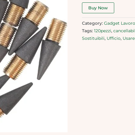
Buy Now
Category:
Gadget Lavoro
Tags:
120pezzi
,
cancellabil
Sostituibili
,
Ufficio
,
Usare