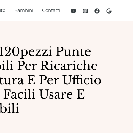
to
Bambini
Contatti
120pezzi Punte
ili Per Ricariche
tura E Per Ufficio
 Facili Usare E
bili