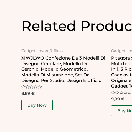
Related Produc
Gadget Lavoro/Ufficio
Gadget Lav
XIWJLWO Confezione Da 3 Modelli Di
Pitagora 
Disegno Circolare, Modello Di
MultiTool
Cerchio, Modello Geometrico,
In 1, 3 Ri
Modello Di Misurazione, Set Da
Cacciavit
Disegno Per Studio, Design E Ufficio
Originale
Gadget Te
Rated
8,89
€
0
Rated
9,99
€
out
0
of
Buy Now
out
5
of
Buy N
5