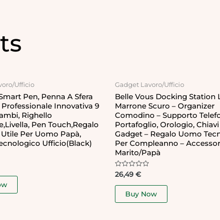
ts
oro/Ufficio
Gadget Lavoro/Ufficio
Smart Pen, Penna A Sfera
Belle Vous Docking Station
 Professionale Innovativa 9
Marrone Scuro – Organizer
cambi, Righello
Comodino – Supporto Telef
e,Livella, Pen Touch,Regalo
Portafoglio, Orologio, Chiavi
 Utile Per Uomo Papà,
Gadget – Regalo Uomo Tec
cnologico Ufficio(Black)
Per Compleanno – Accessor
Marito/Papà
Rated
26,49
€
0
ow
out
of
Buy Now
5