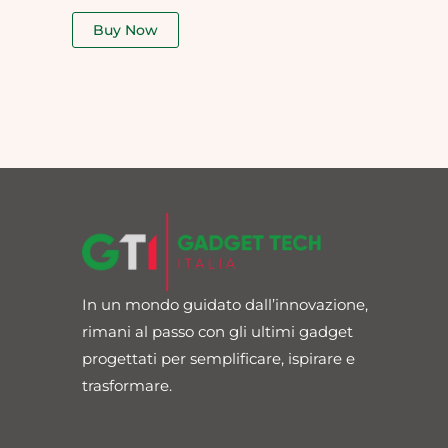
out
of
Buy Now
5
In un mondo guidato dall’innovazione,
rimani al passo con gli ultimi gadget
progettati per semplificare, ispirare e
trasformare.