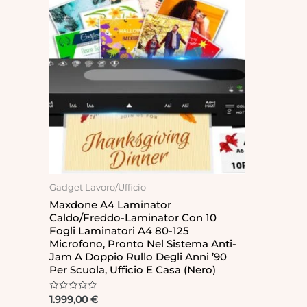
Gadget Lavoro/Ufficio
Maxdone A4 Laminator
Caldo/freddo-Laminator Con 10
Fogli Laminatori A4 80-125
Microfono, Pronto Nel Sistema Anti-
Jam A Doppio Rullo Degli Anni ’90
Per Scuola, Ufficio E Casa (nero)
Rated
1.999,00
€
0