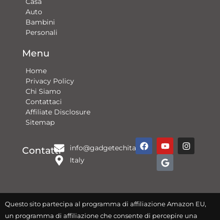
Casa
Auto
Bambini
Personali
Menu
Home
Privacy Policy
Chi Siamo
Contattaci​
Affiliate Disclosure
Sitemap
F
Y
G
I
info@gadgetechitalia.it
a
o
o
n
Contatti
c
u
o
s
Italy
e
t
g
t
b
u
l
a
o
b
e
g
o
e
r
k
a
Questo sito partecipa al programma di affiliazione Amazon EU,
m
un programma di affiliazione che consente di percepire una