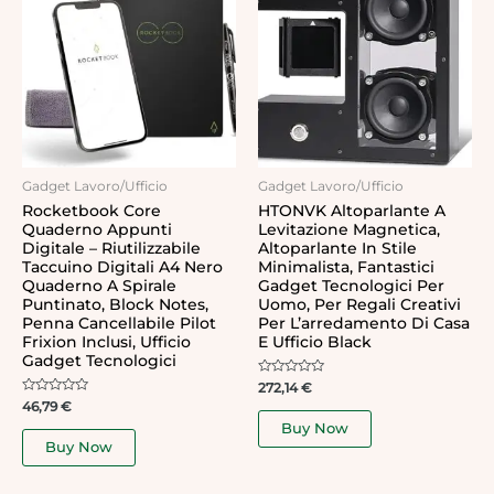
Gadget Lavoro/Ufficio
Gadget Lavoro/Ufficio
Rocketbook Core
HTONVK Altoparlante A
Quaderno Appunti
Levitazione Magnetica,
Digitale – Riutilizzabile
Altoparlante In Stile
Taccuino Digitali A4 Nero
Minimalista, Fantastici
Quaderno A Spirale
Gadget Tecnologici Per
Puntinato, Block Notes,
Uomo, Per Regali Creativi
Penna Cancellabile Pilot
Per L’arredamento Di Casa
Frixion Inclusi, Ufficio
E Ufficio Black
Gadget Tecnologici
Rated
272,14
€
0
Rated
46,79
€
out
0
of
Buy Now
out
5
of
Buy Now
5