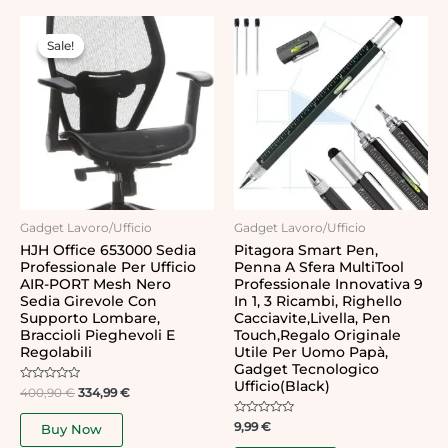
Original
Current
price
price
Sale!
Sale!
was:
is:
400,90 €.
334,99 €.
Gadget Lavoro/Ufficio
Gadget Lavoro/Ufficio
HJH Office 653000 Sedia
Pitagora Smart Pen,
Professionale Per Ufficio
Penna A Sfera MultiTool
AIR-PORT Mesh Nero
Professionale Innovativa 9
Sedia Girevole Con
In 1, 3 Ricambi, Righello
Supporto Lombare,
Cacciavite,Livella, Pen
Braccioli Pieghevoli E
Touch,Regalo Originale
Regolabili
Utile Per Uomo Papà,
Gadget Tecnologico
Ufficio(Black)
Rated
400,90
€
334,99
€
0
out
of
Rated
9,99
€
Buy Now
5
0
out