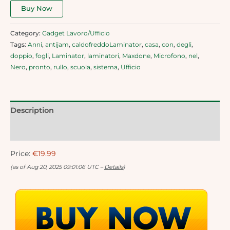
Buy Now
Category:
Gadget Lavoro/Ufficio
Tags:
Anni
,
antijam
,
caldofreddoLaminator
,
casa
,
con
,
degli
,
doppio
,
fogli
,
Laminator
,
laminatori
,
Maxdone
,
Microfono
,
nel
,
Nero
,
pronto
,
rullo
,
scuola
,
sistema
,
Ufficio
Description
Reviews (0)
Price:
€19.99
(as of Aug 20, 2025 09:01:06 UTC –
Details
)