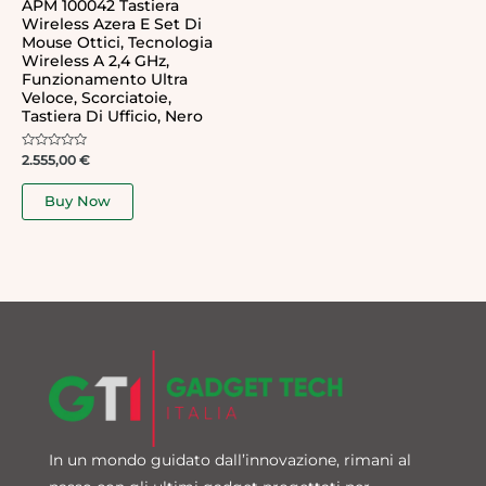
APM 100042 Tastiera
Wireless Azera E Set Di
Mouse Ottici, Tecnologia
Wireless A 2,4 GHz,
Funzionamento Ultra
Veloce, Scorciatoie,
Tastiera Di Ufficio, Nero
Rated
2.555,00
€
0
out
of
Buy Now
5
In un mondo guidato dall’innovazione, rimani al