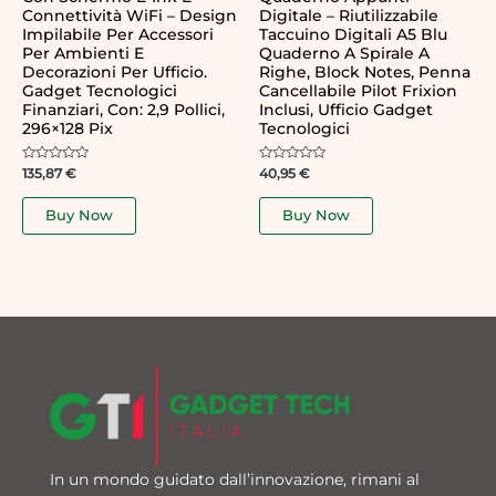
Connettività WiFi – Design
Digitale – Riutilizzabile
Impilabile Per Accessori
Taccuino Digitali A5 Blu
Per Ambienti E
Quaderno A Spirale A
Decorazioni Per Ufficio.
Righe, Block Notes, Penna
Gadget Tecnologici
Cancellabile Pilot Frixion
Finanziari, Con: 2,9 Pollici,
Inclusi, Ufficio Gadget
296×128 Pix
Tecnologici
Rated
Rated
135,87
€
40,95
€
0
0
out
out
of
of
Buy Now
Buy Now
5
5
In un mondo guidato dall’innovazione, rimani al