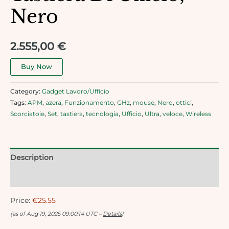
Nero
2.555,00
€
Buy Now
Category:
Gadget Lavoro/Ufficio
Tags:
APM
,
azera
,
Funzionamento
,
GHz
,
mouse
,
Nero
,
ottici
,
Scorciatoie
,
Set
,
tastiera
,
tecnologia
,
Ufficio
,
Ultra
,
veloce
,
Wireless
Description
Reviews (0)
Price:
€25.55
(as of Aug 19, 2025 09:00:14 UTC –
Details
)