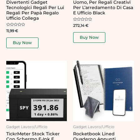
Divertenti Gadget
Uomo, Per Regali Creativi
Tecnologici Regali Per Lui
Per L’arredamento Di Casa
Regali Per Papà Regalo
E Ufficio Black
Ufficio Collega
Rated
272,14
€
0
Rated
11,99
€
out
0
of
Buy Now
out
5
of
Buy Now
5
Gadget Lavoro/Ufficio
Gadget Lavoro/Ufficio
TickrMeter Stock Ticker
Rocketbook Lined
Con Schermo E-Ink E
Quaderno Appunti