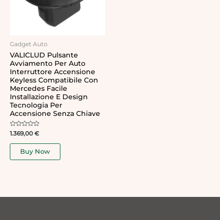
Gadget Auto
VALICLUD Pulsante
Avviamento Per Auto
Interruttore Accensione
Keyless Compatibile Con
Mercedes Facile
Installazione E Design
Tecnologia Per
Accensione Senza Chiave
Rated
1.369,00
€
0
out
of
Buy Now
5