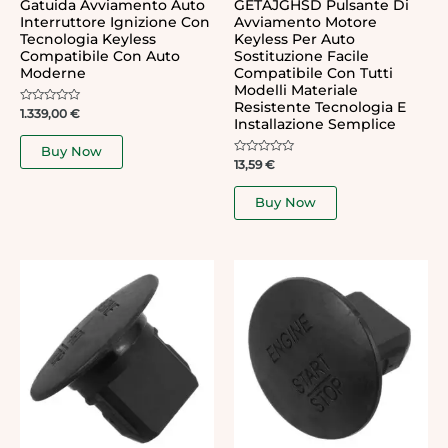
Gatuida Avviamento Auto
GETAJGHSD Pulsante Di
Interruttore Ignizione Con
Avviamento Motore
Tecnologia Keyless
Keyless Per Auto
Compatibile Con Auto
Sostituzione Facile
Moderne
Compatibile Con Tutti
Modelli Materiale
Resistente Tecnologia E
Rated
1.339,00
€
Installazione Semplice
0
out
of
Buy Now
5
Rated
13,59
€
0
out
of
Buy Now
5