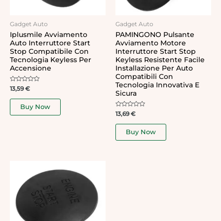
Gadget Auto
Gadget Auto
Iplusmile Avviamento
PAMINGONO Pulsante
Auto Interruttore Start
Avviamento Motore
Stop Compatibile Con
Interruttore Start Stop
Tecnologia Keyless Per
Keyless Resistente Facile
Accensione
Installazione Per Auto
Compatibili Con
Tecnologia Innovativa E
Rated
13,59
€
Sicura
0
out
of
Buy Now
5
Rated
13,69
€
0
out
of
Buy Now
5