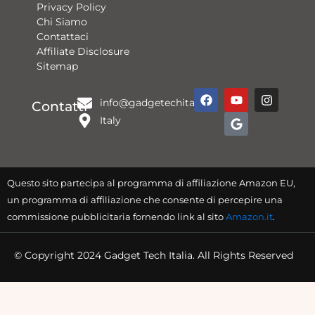
Privacy Policy
Chi Siamo
Contattaci​
Affiliate Disclosure
Sitemap
F
Y
G
I
info@gadgetechitalia.it
a
o
o
n
Contatti
c
u
o
s
Italy
e
t
g
t
b
u
l
a
o
b
e
g
o
e
r
k
a
Questo sito partecipa al programma di affiliazione Amazon EU,
m
un programma di affiliazione che consente di percepire una
commissione pubblicitaria fornendo link al sito
Amazon.it
.
© Copyright 2024 Gadget Tech Italia. All Rights Reserved
Digital Partner: BizOAlly