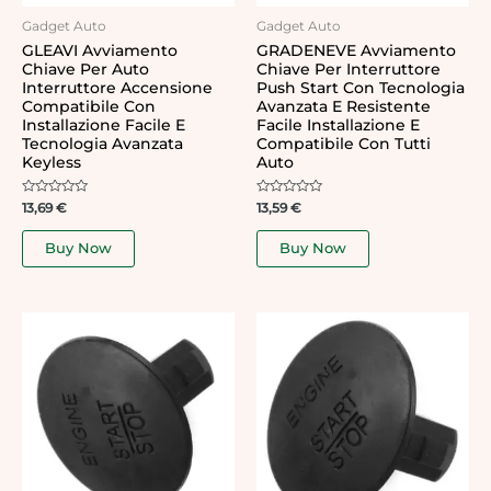
Gadget Auto
Gadget Auto
GLEAVI Avviamento
GRADENEVE Avviamento
Chiave Per Auto
Chiave Per Interruttore
Interruttore Accensione
Push Start Con Tecnologia
Compatibile Con
Avanzata E Resistente
Installazione Facile E
Facile Installazione E
Tecnologia Avanzata
Compatibile Con Tutti
Keyless
Auto
Rated
Rated
13,69
€
13,59
€
0
0
out
out
of
of
Buy Now
Buy Now
5
5