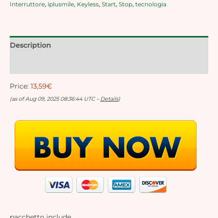
Interruttore
,
iplusmile
,
Keyless
,
Start
,
Stop
,
tecnologia
Description
Reviews (0)
Price:
13,59€
(as of Aug 09, 2025 08:36:44 UTC –
Details
)
pacchetto include