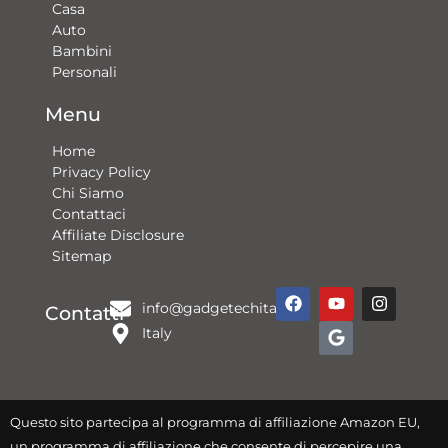
Casa
Auto
Bambini
Personali
Menu
Home
Privacy Policy
Chi Siamo
Contattaci​
Affiliate Disclosure
Sitemap
F
Y
G
I
info@gadgetechitalia.it
a
o
o
n
Contatti
c
u
o
s
Italy
e
t
g
t
b
u
l
a
o
b
e
g
o
e
r
k
a
Questo sito partecipa al programma di affiliazione Amazon EU,
m
un programma di affiliazione che consente di percepire una