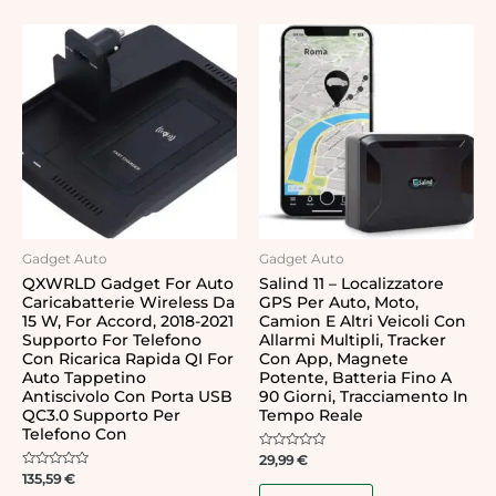
Gadget Auto
Gadget Auto
QXWRLD Gadget For Auto
Salind 11 – Localizzatore
Caricabatterie Wireless Da
GPS Per Auto, Moto,
15 W, For Accord, 2018-2021
Camion E Altri Veicoli Con
Supporto For Telefono
Allarmi Multipli, Tracker
Con Ricarica Rapida QI For
Con App, Magnete
Auto Tappetino
Potente, Batteria Fino A
Antiscivolo Con Porta USB
90 Giorni, Tracciamento In
QC3.0 Supporto Per
Tempo Reale
Telefono Con
Rated
29,99
€
0
Rated
135,59
€
out
0
of