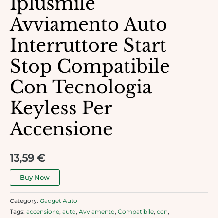
Iplusmile
Avviamento Auto
Interruttore Start
Stop Compatibile
Con Tecnologia
Keyless Per
Accensione
13,59
€
Buy Now
Category:
Gadget Auto
Tags:
accensione
,
auto
,
Avviamento
,
Compatibile
,
con
,