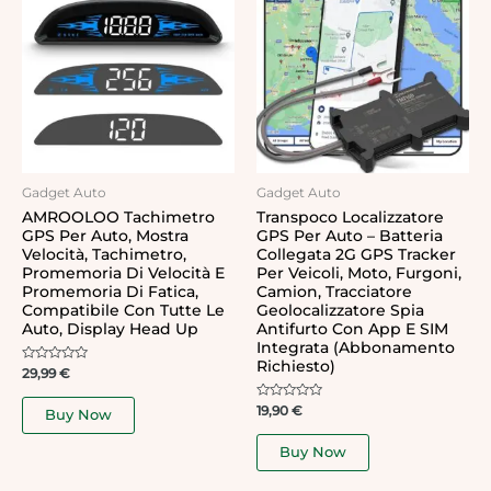
Gadget Auto
Gadget Auto
AMROOLOO Tachimetro
Transpoco Localizzatore
GPS Per Auto, Mostra
GPS Per Auto – Batteria
Velocità, Tachimetro,
Collegata 2G GPS Tracker
Promemoria Di Velocità E
Per Veicoli, Moto, Furgoni,
Promemoria Di Fatica,
Camion, Tracciatore
Compatibile Con Tutte Le
Geolocalizzatore Spia
Auto, Display Head Up
Antifurto Con App E SIM
Integrata (Abbonamento
Richiesto)
Rated
29,99
€
0
out
of
Rated
19,90
€
Buy Now
5
0
out
of
Buy Now
5