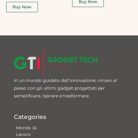
Buy Now
out
5
of
Buy Now
5
In un mondo guidato dall’innovazione, rimani al
passo con gli ultimi gadget progettati per
semplificare, ispirare e trasformare.
Categories
Mondo IA
Lavoro