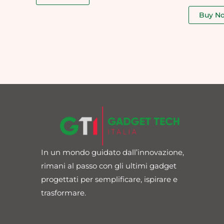
out
of
Buy N
5
In un mondo guidato dall’innovazione,
rimani al passo con gli ultimi gadget
progettati per semplificare, ispirare e
trasformare.