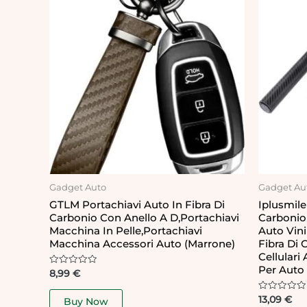
Gadget Auto
Gadget Au
GTLM Portachiavi Auto In Fibra Di
Iplusmile 
Carbonio Con Anello A D,Portachiavi
Carbonio
Macchina In Pelle,Portachiavi
Auto Vini
Macchina Accessori Auto (Marrone)
Fibra Di 
Cellular
Per Auto
Rated
8,99
€
0
out
of
Rated
13,09
€
Buy Now
5
0