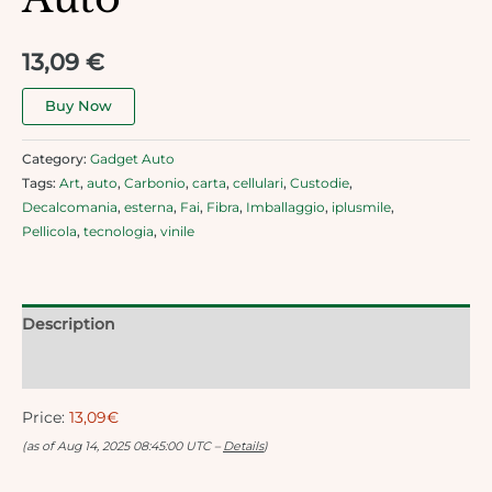
13,09
€
Buy Now
Category:
Gadget Auto
Tags:
Art
,
auto
,
Carbonio
,
carta
,
cellulari
,
Custodie
,
Decalcomania
,
esterna
,
Fai
,
Fibra
,
Imballaggio
,
iplusmile
,
Pellicola
,
tecnologia
,
vinile
Description
Reviews (0)
Price:
13,09€
(as of Aug 14, 2025 08:45:00 UTC –
Details
)