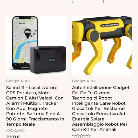
Gadget Auto
Gadget Auto
Salind 11 – Localizzatore
Auto-Installazione Gadget
GPS Per Auto, Moto,
Fai-Da-Te Gizmos
Camion E Altri Veicoli Con
Tecnologici Robot
Allarmi Multipli, Tracker
Intelligente Cane Robot
Con App, Magnete
Giocattoli Per Bestiame
Potente, Batteria Fino A
Giocattolo Educativo Ad
90 Giorni, Tracciamento In
Energia Solare
Tempo Reale
Assemblaggio Robot Per
Cani Kit Per Animali
Rated
29,99
€