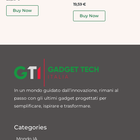
0
Rated
19,59
€
out
0
of
Buy Now
out
5
of
Buy Now
5
In un mondo guidato dall’innovazione, rimani al
passo con gli ultimi gadget progettati per
semplificare, ispirare e trasformare.
Categories
Mondo IA