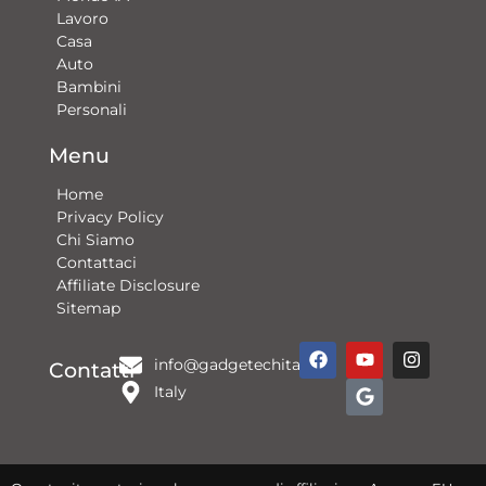
Lavoro
Casa
Auto
Bambini
Personali
Menu
Home
Privacy Policy
Chi Siamo
Contattaci​
Affiliate Disclosure
Sitemap
F
Y
G
I
info@gadgetechitalia.it
a
o
o
n
Contatti
c
u
o
s
Italy
e
t
g
t
b
u
l
a
o
b
e
g
o
e
r
k
a