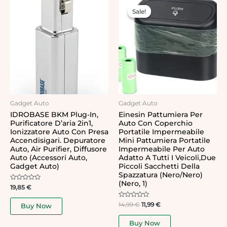
price
price
Sale!
Sale!
was:
is:
14,99 €.
11,99 €.
Gadget Auto
Gadget Auto
IDROBASE BKM Plug-In,
Einesin Pattumiera Per
Purificatore D’aria 2in1,
Auto Con Coperchio
Ionizzatore Auto Con Presa
Portatile Impermeabile
Accendisigari. Depuratore
Mini Pattumiera Portatile
Auto, Air Purifier, Diffusore
Impermeabile Per Auto
Auto (accessori Auto,
Adatto A Tutti I Veicoli,Due
Gadget Auto)
Piccoli Sacchetti Della
Spazzatura (Nero/Nero)
(Nero, 1)
Rated
19,85
€
0
out
of
Rated
14,99
€
11,99
€
Buy Now
5
0
out
of
Buy Now
5