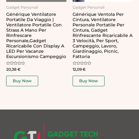
Gadget Personali
Gadget Personali
Générique Ventilatore
Générique Ventola Per
Portatile Da Viaggio |
Cintura, Ventilatore
Ventilatore Portatile Con
Personale Portatile Per
Strass A Mano Per
Cintura, Gadget
Rinfrescare
Rinfrescante Ricaricabile A
Personale,Gadget
3 Velocità, Per Sport,
Ricaricabile Con Display A
Campeggio, Lavoro,
LED Per Vacanze
Giardinaggio, Picnic,
Escursionismo Campeggio
Fattoria
Rated
Rated
20,38
€
12,09
€
0
0
out
out
of
of
Buy Now
Buy Now
5
5