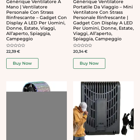
Générique Ventilatore A
Générique Ventilatore
Mano | Ventilatore
Portatile Da Viaggio – Mini
Personale Con Strass
Ventilatore Con Strass
Rinfrescante – Gadget Con
Personale Rinfrescante |
Display A LED Per Uomini,
Gadget Con Display A LED
Donne, Estate, Viaggi,
Per Uomini, Donne, Estate,
All’aperto, Spiaggia,
Viaggi, All’aperto,
Campeggio
Spiaggia, Campeggio
Rated
Rated
22,39
€
20,34
€
0
0
out
out
of
of
Buy Now
Buy Now
5
5