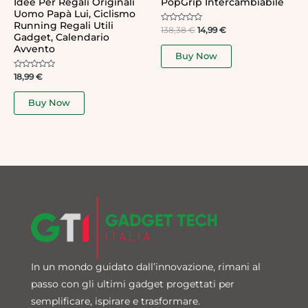
Idee Per Regali Originali
PopGrip Intercambiabile
Uomo Papà Lui, Ciclismo
Running Regali Utili
Rated
138,38
€
14,99
€
Gadget, Calendario
0
out
Avvento
of
Buy Now
5
Rated
18,99
€
0
out
of
Buy Now
5
In un mondo guidato dall’innovazione, rimani al
passo con gli ultimi gadget progettati per
semplificare, ispirare e trasformare.