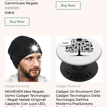
out
Camminare Regalo
of
Buy Now
5
Rated
17,99
€
0
out
of
Buy Now
5
Original
Current
price
price
Sale!
Sale!
was:
is:
138,38 €.
14,99 €.
Gadget Personali
Gadget Personali
HIGHEVER Idee Regalo
Gadget Gli Strumenti Del
Uomo Gadget Tecnologici
Gadget Tecnologico Della
– Regali Natale Originali
Tecnologia Dell’era
Cappello Con Luce LED,
Moderna PopSockets