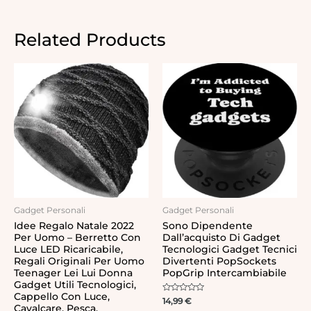
Related Products
Gadget Personali
Gadget Personali
Idee Regalo Natale 2022
Sono Dipendente
Per Uomo – Berretto Con
Dall’acquisto Di Gadget
Luce LED Ricaricabile,
Tecnologici Gadget Tecnici
Regali Originali Per Uomo
Divertenti PopSockets
Teenager Lei Lui Donna
PopGrip Intercambiabile
Gadget Utili Tecnologici,
Cappello Con Luce,
Rated
14,99
€
Cavalcare, Pesca,
0