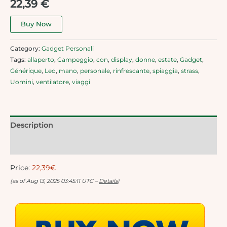
22,39
€
Buy Now
Category:
Gadget Personali
Tags:
allaperto
,
Campeggio
,
con
,
display
,
donne
,
estate
,
Gadget
,
Générique
,
Led
,
mano
,
personale
,
rinfrescante
,
spiaggia
,
strass
,
Uomini
,
ventilatore
,
viaggi
Description
Reviews (0)
Price:
22,39€
(as of Aug 13, 2025 03:45:11 UTC –
Details
)