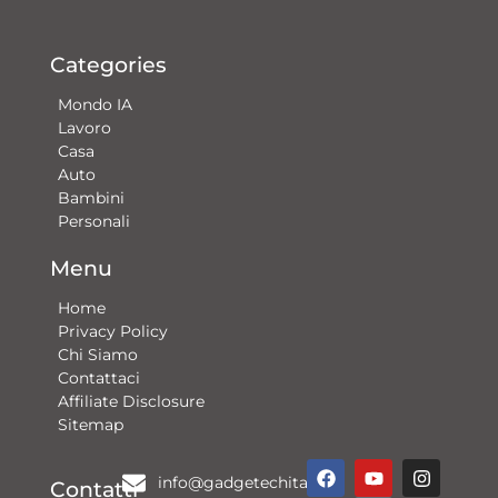
Categories
Mondo IA
Lavoro
Casa
Auto
Bambini
Personali
Menu
Home
Privacy Policy
Chi Siamo
Contattaci​
Affiliate Disclosure
Sitemap
F
Y
G
I
info@gadgetechitalia.it
a
o
o
n
Contatti