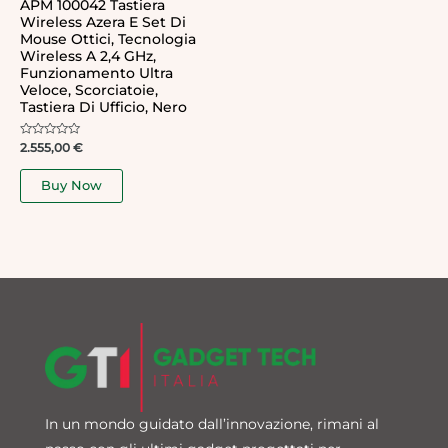
APM 100042 Tastiera
Wireless Azera E Set Di
Mouse Ottici, Tecnologia
Wireless A 2,4 GHz,
Funzionamento Ultra
Veloce, Scorciatoie,
Tastiera Di Ufficio, Nero
Rated
2.555,00
€
0
out
of
Buy Now
5
In un mondo guidato dall’innovazione, rimani al