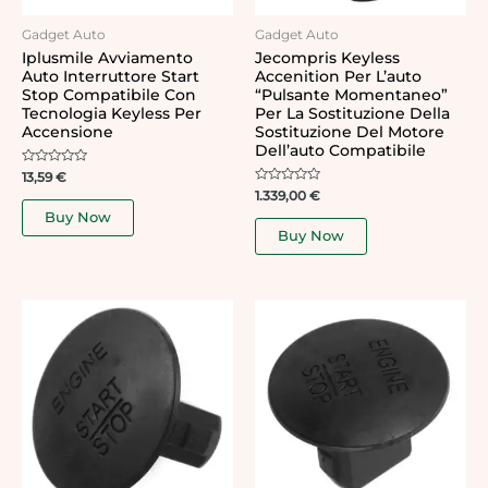
Gadget Auto
Gadget Auto
Iplusmile Avviamento
Jecompris Keyless
Auto Interruttore Start
Accenition Per L’auto
Stop Compatibile Con
“Pulsante Momentaneo”
Tecnologia Keyless Per
Per La Sostituzione Della
Accensione
Sostituzione Del Motore
Dell’auto Compatibile
Rated
13,59
€
0
Rated
1.339,00
€
out
0
of
Buy Now
out
5
of
Buy Now
5