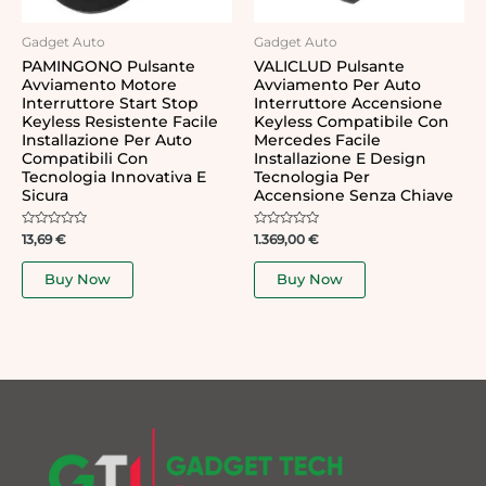
Gadget Auto
Gadget Auto
PAMINGONO Pulsante
VALICLUD Pulsante
Avviamento Motore
Avviamento Per Auto
Interruttore Start Stop
Interruttore Accensione
Keyless Resistente Facile
Keyless Compatibile Con
Installazione Per Auto
Mercedes Facile
Compatibili Con
Installazione E Design
Tecnologia Innovativa E
Tecnologia Per
Sicura
Accensione Senza Chiave
Rated
Rated
13,69
€
1.369,00
€
0
0
out
out
of
of
Buy Now
Buy Now
5
5