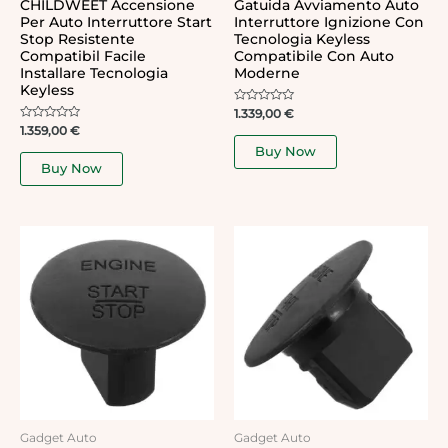
CHILDWEET Accensione
Gatuida Avviamento Auto
Per Auto Interruttore Start
Interruttore Ignizione Con
Stop Resistente
Tecnologia Keyless
Compatibil Facile
Compatibile Con Auto
Installare Tecnologia
Moderne
Keyless
Rated
1.339,00
€
0
Rated
1.359,00
€
out
0
of
Buy Now
out
5
of
Buy Now
5
Gadget Auto
Gadget Auto