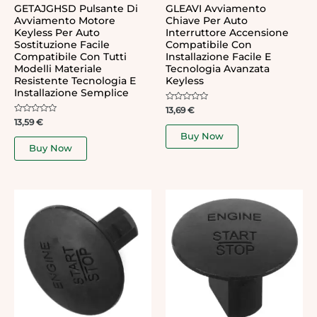
GETAJGHSD Pulsante Di
GLEAVI Avviamento
Avviamento Motore
Chiave Per Auto
Keyless Per Auto
Interruttore Accensione
Sostituzione Facile
Compatibile Con
Compatibile Con Tutti
Installazione Facile E
Modelli Materiale
Tecnologia Avanzata
Resistente Tecnologia E
Keyless
Installazione Semplice
Rated
13,69
€
0
Rated
13,59
€
out
0
of
Buy Now
out
5
of
Buy Now
5