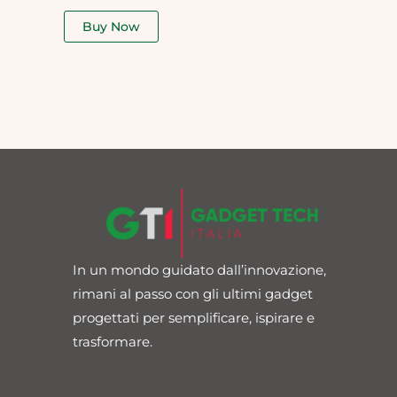
out
of
Buy Now
5
In un mondo guidato dall’innovazione,
rimani al passo con gli ultimi gadget
progettati per semplificare, ispirare e
trasformare.