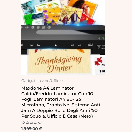
Gadget Lavoro/Ufficio
Maxdone A4 Laminator
Caldo/freddo-Laminator Con 10
Fogli Laminatori A4 80-125
Microfono, Pronto Nel Sistema Anti-
Jam A Doppio Rullo Degli Anni ’90
Per Scuola, Ufficio E Casa (nero)
Rated
1.999,00
€
0