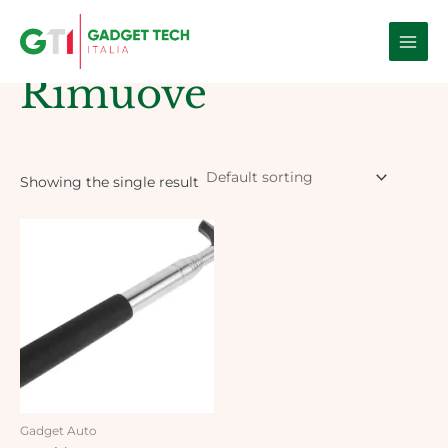
Skip
Main
to
Home
/ Products tagged “Rimuove”
Men
content
Rimuove
Showing the single result
Gadget Auto