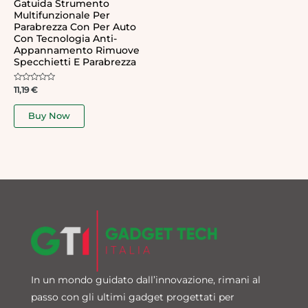
Gatuida Strumento
Multifunzionale Per
Parabrezza Con Per Auto
Con Tecnologia Anti-
Appannamento Rimuove
Specchietti E Parabrezza
Rated
11,19
€
0
out
of
Buy Now
5
In un mondo guidato dall’innovazione, rimani al
passo con gli ultimi gadget progettati per