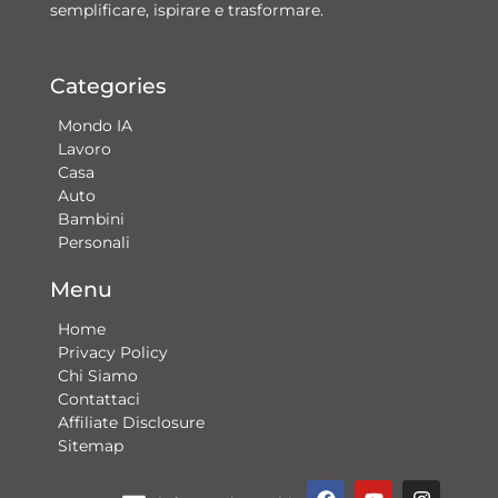
semplificare, ispirare e trasformare.
Categories
Mondo IA
Lavoro
Casa
Auto
Bambini
Personali
Menu
Home
Privacy Policy
Chi Siamo
Contattaci​
Affiliate Disclosure
Sitemap
F
Y
G
I