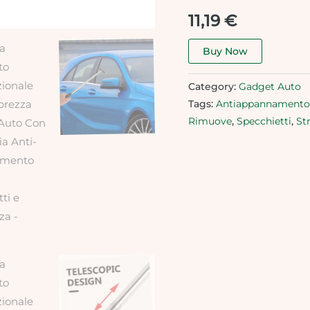
11,19
€
Buy Now
Category:
Gadget Auto
Tags:
Antiappannamento
Rimuove
,
Specchietti
,
St