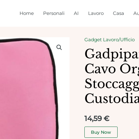
Home
Personali
AI
Lavoro
Casa
Au
Gadget Lavoro/Ufficio
Gadpipar
Cavo Or
Stoccagg
Custodia
14,59
€
Buy Now