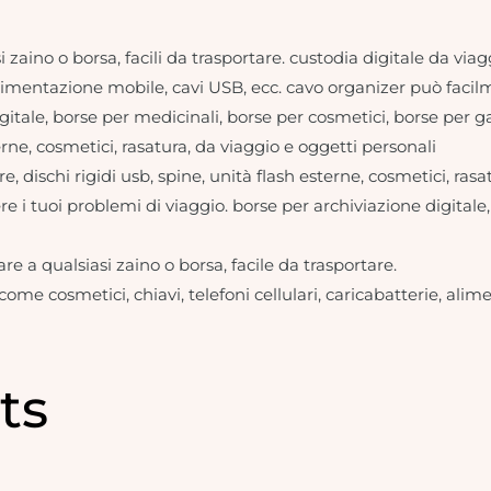
i zaino o borsa, facili da trasportare. custodia digitale da viag
, alimentazione mobile, cavi USB, ecc. cavo organizer può facil
igitale, borse per medicinali, borse per cosmetici, borse per gad
terne, cosmetici, rasatura, da viaggio e oggetti personali
re, dischi rigidi usb, spine, unità flash esterne, cosmetici, ras
re i tuoi problemi di viaggio. borse per archiviazione digitale
are a qualsiasi zaino o borsa, facile da trasportare.
ome cosmetici, chiavi, telefoni cellulari, caricabatterie, alim
ts