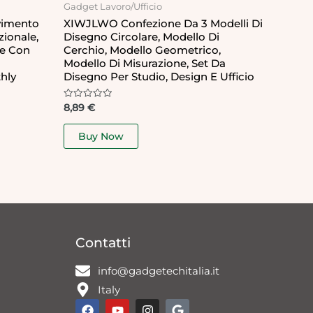
Gadget Lavoro/Ufficio
vimento
XIWJLWO Confezione Da 3 Modelli Di
zionale,
Disegno Circolare, Modello Di
le Con
Cerchio, Modello Geometrico,
Modello Di Misurazione, Set Da
hly
Disegno Per Studio, Design E Ufficio
Rated
8,89
€
0
out
of
Buy Now
5
Contatti
info@gadgetechitalia.it
Italy
F
Y
I
G