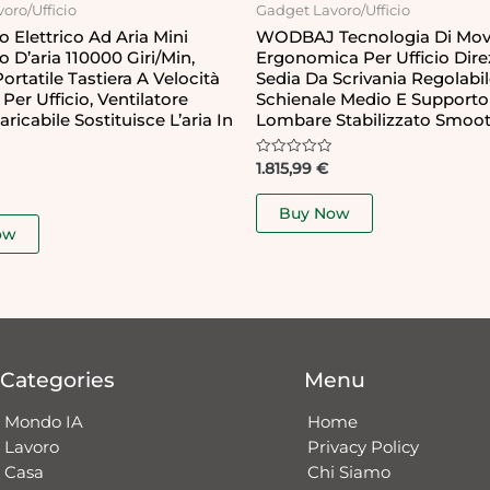
oro/Ufficio
Gadget Lavoro/Ufficio
o Elettrico Ad Aria Mini
WODBAJ Tecnologia Di Mo
o D’aria 110000 Giri/min,
Ergonomica Per Ufficio Dire
Portatile Tastiera A Velocità
Sedia Da Scrivania Regolabi
Per Ufficio, Ventilatore
Schienale Medio E Supporto
aricabile Sostituisce L’aria In
Lombare Stabilizzato Smoot
Rated
1.815,99
€
0
out
of
Buy Now
5
ow
Categories
Menu
Mondo IA
Home
Lavoro
Privacy Policy
Casa
Chi Siamo