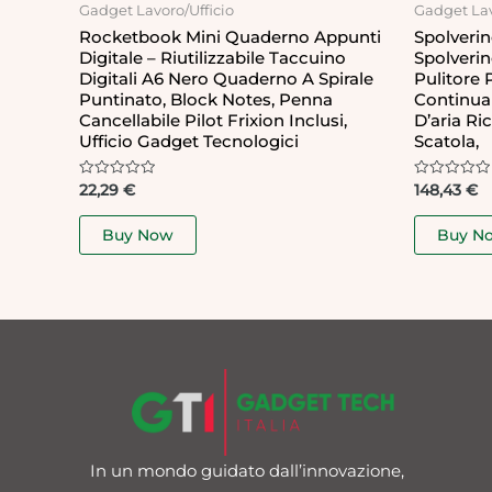
Gadget Lavoro/Ufficio
Gadget Lav
Rocketbook Mini Quaderno Appunti
Spolverin
Digitale – Riutilizzabile Taccuino
Spolverin
Digitali A6 Nero Quaderno A Spirale
Pulitore 
Puntinato, Block Notes, Penna
Continua 
Cancellabile Pilot Frixion Inclusi,
D’aria Ric
Ufficio Gadget Tecnologici
Scatola,
Rated
Rated
22,29
€
148,43
€
0
0
out
out
of
of
Buy Now
Buy N
5
5
In un mondo guidato dall’innovazione,