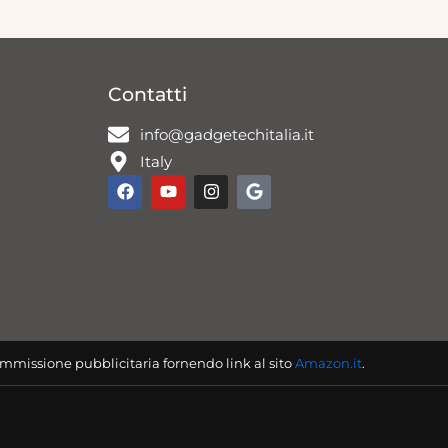
Contatti
info@gadgetechitalia.it
Italy
F
Y
I
G
a
o
n
o
c
u
s
o
e
t
t
g
b
u
a
l
o
b
g
e
o
e
r
k
a
m
mmissione pubblicitaria fornendo link al sito
Amazon.it
.