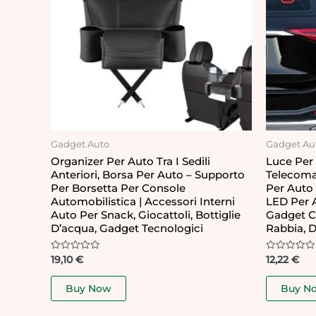
Gadget Auto
Gadget Au
Organizer Per Auto Tra I Sedili
Luce Per
Anteriori, Borsa Per Auto – Supporto
Telecoma
Per Borsetta Per Console
Per Auto
Automobilistica | Accessori Interni
LED Per A
Auto Per Snack, Giocattoli, Bottiglie
Gadget Co
D’acqua, Gadget Tecnologici
Rabbia, D
Rated
Rated
19,10
€
12,22
€
0
0
out
out
of
of
Buy Now
Buy N
5
5