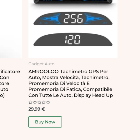
Gadget Auto
ficatore
AMROOLOO Tachimetro GPS Per
o Con
Auto, Mostra Velocità, Tachimetro,
tore
Promemoria Di Velocità E
Auto
Promemoria Di Fatica, Compatibile
o)
Con Tutte Le Auto, Display Head Up
Rated
29,99
€
0
out
of
Buy Now
5