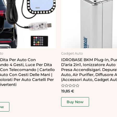
to
Gadget Auto
 Dita Per Auto Con
IDROBASE BKM Plug-In, Puri
ndo 4 Gesti, Luce Per Dita
D’aria 2in1, Ionizzatore Aut
 Con Telecomando | Cartello
Presa Accendisigari. Depura
uto Con Gesti Delle Mani |
Auto, Air Purifier, Diffusore 
lorati Per Auto Cartelli Per
(accessori Auto, Gadget Aut
ivertenti
Rated
19,85
€
0
out
of
Buy Now
5
ow