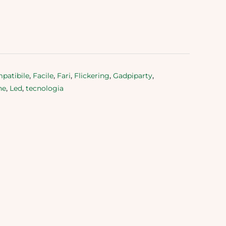
patibile
,
Facile
,
Fari
,
Flickering
,
Gadpiparty
,
ne
,
Led
,
tecnologia