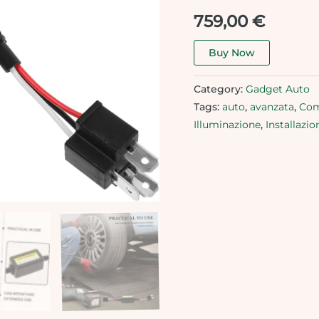
759,00
€
Buy Now
Category:
Gadget Auto
Tags:
auto
,
avanzata
,
Com
Illuminazione
,
Installazio