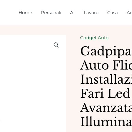
Home
Personali
AI
Lavoro
Casa
Au
Gadget Auto
Gadpipar
Auto Fli
Installa
Fari Led
Avanzata
Illumina