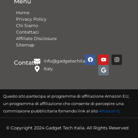
Menu
Home
Privacy Policy
Chi Siamo
Contattaci​
Affiliate Disclosure
Sitemap
F
Y
G
I
info@gadgetechitalia.it
a
o
o
n
Contatti
c
u
o
s
Italy
e
t
g
t
b
u
l
a
o
b
e
g
o
e
r
k
a
Questo sito partecipa al programma di affiliazione Amazon EU,
m
un programma di affiliazione che consente di percepire una
commissione pubblicitaria fornendo link al sito
Amazon.it
.
© Copyright 2024 Gadget Tech Italia. All Rights Reserved