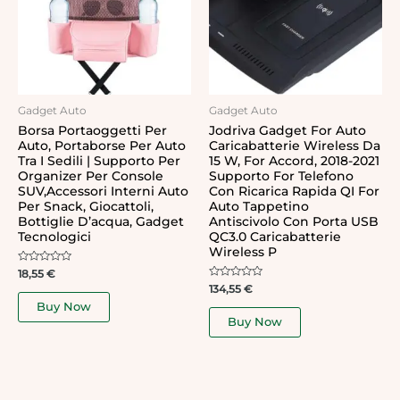
Gadget Auto
Gadget Auto
Borsa Portaoggetti Per
Jodriva Gadget For Auto
Auto, Portaborse Per Auto
Caricabatterie Wireless Da
Tra I Sedili | Supporto Per
15 W, For Accord, 2018-2021
Organizer Per Console
Supporto For Telefono
SUV,Accessori Interni Auto
Con Ricarica Rapida QI For
Per Snack, Giocattoli,
Auto Tappetino
Bottiglie D’acqua, Gadget
Antiscivolo Con Porta USB
Tecnologici
QC3.0 Caricabatterie
Wireless P
Rated
18,55
€
0
Rated
134,55
€
out
0
of
Buy Now
out
5
of
Buy Now
5