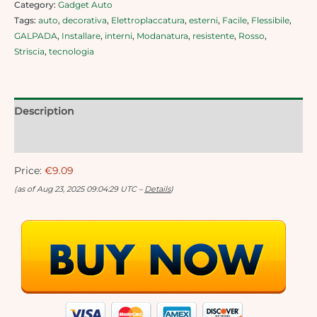
Category:
Gadget Auto
Tags:
auto
,
decorativa
,
Elettroplaccatura
,
esterni
,
Facile
,
Flessibile
,
GALPADA
,
Installare
,
interni
,
Modanatura
,
resistente
,
Rosso
,
Striscia
,
tecnologia
Description
Reviews (0)
Price:
€9.09
(as of Aug 23, 2025 09:04:29 UTC –
Details
)