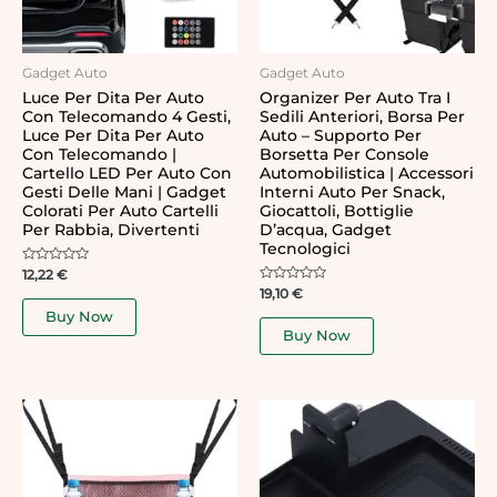
Gadget Auto
Gadget Auto
Luce Per Dita Per Auto
Organizer Per Auto Tra I
Con Telecomando 4 Gesti,
Sedili Anteriori, Borsa Per
Luce Per Dita Per Auto
Auto – Supporto Per
Con Telecomando |
Borsetta Per Console
Cartello LED Per Auto Con
Automobilistica | Accessori
Gesti Delle Mani | Gadget
Interni Auto Per Snack,
Colorati Per Auto Cartelli
Giocattoli, Bottiglie
Per Rabbia, Divertenti
D’acqua, Gadget
Tecnologici
Rated
12,22
€
0
Rated
19,10
€
out
0
of
Buy Now
out
5
of
Buy Now
5