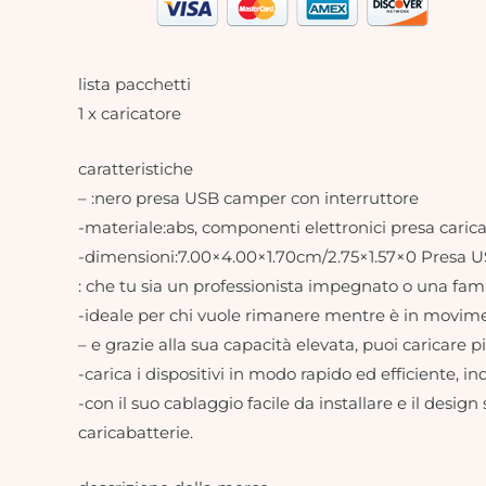
lista pacchetti
1 x caricatore
caratteristiche
– :nero presa USB camper con interruttore
-materiale:abs, componenti elettronici presa cari
-dimensioni:7.00×4.00×1.70cm/2.75×1.57×0 Presa US
: che tu sia un professionista impegnato o una famig
-ideale per chi vuole rimanere mentre è in movimen
– e grazie alla sua capacità elevata, puoi caricare 
-carica i dispositivi in ​​modo rapido ed efficiente
-con il suo cablaggio facile da installare e il des
caricabatterie.