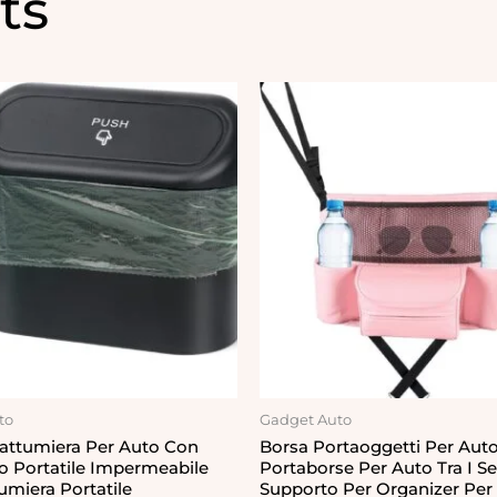
ts
iginal
Current
ice
price
s:
is:
,99 €.
11,99 €.
to
Gadget Auto
Pattumiera Per Auto Con
Borsa Portaoggetti Per Auto
o Portatile Impermeabile
Portaborse Per Auto Tra I Sed
umiera Portatile
Supporto Per Organizer Per