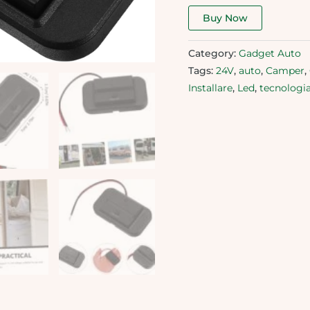
Buy Now
Category:
Gadget Auto
Tags:
24V
,
auto
,
Camper
,
Installare
,
Led
,
tecnologi