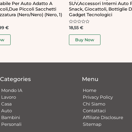
bile Per Auto Adatto A
SUV,Accessori Interni Auto 
icoli,Due Piccoli Sacchetti
Snack, Giocattoli, Bottiglie 
zzatura (Nero/Nero) (Nero, 1)
Gadget Tecnologici
Rated
,99
€
18,55
€
0
out
of
ow
Buy Now
5
Categories
Menu
Mondo IA
Home
Lavoro
Privacy Policy
Casa
Chi Siamo
Auto
Contattaci​
Bambini
Affiliate Disclosure
Personali
Sitemap