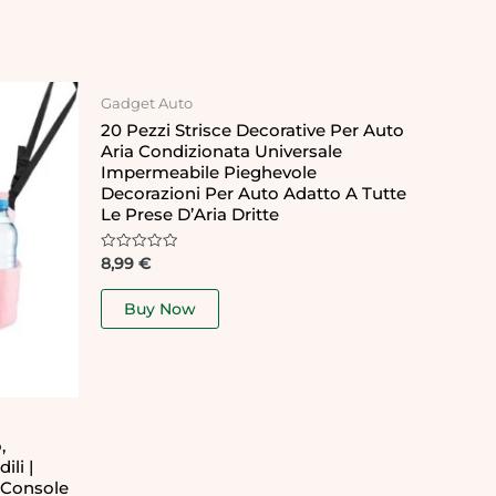
Gadget Auto
20 Pezzi Strisce Decorative Per Auto
Aria Condizionata Universale
Impermeabile Pieghevole
Decorazioni Per Auto Adatto A Tutte
Le Prese D’Aria Dritte
Rated
8,99
€
0
out
of
Buy Now
5
,
ili |
 Console