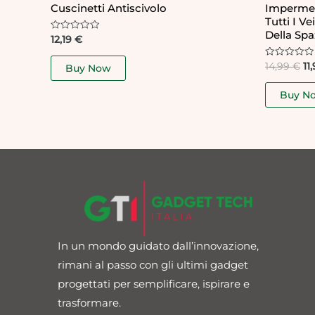
Cuscinetti Antiscivolo
Impermea
Tutti I Ve
Della Spa
Rated
12,19
€
0
out
of
Rated
14,99
€
11
Buy Now
5
0
out
of
Buy N
5
In un mondo guidato dall’innovazione,
rimani al passo con gli ultimi gadget
progettati per semplificare, ispirare e
trasformare.