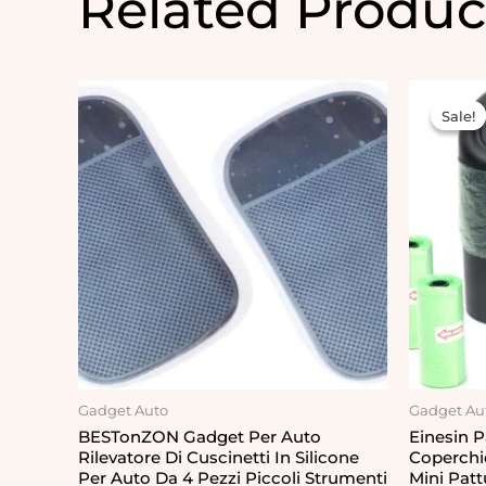
Related Produc
Or
pr
Sale!
Sale!
wa
14
Gadget Auto
Gadget Au
BESTonZON Gadget Per Auto
Einesin 
Rilevatore Di Cuscinetti In Silicone
Coperchi
Per Auto Da 4 Pezzi Piccoli Strumenti
Mini Patt