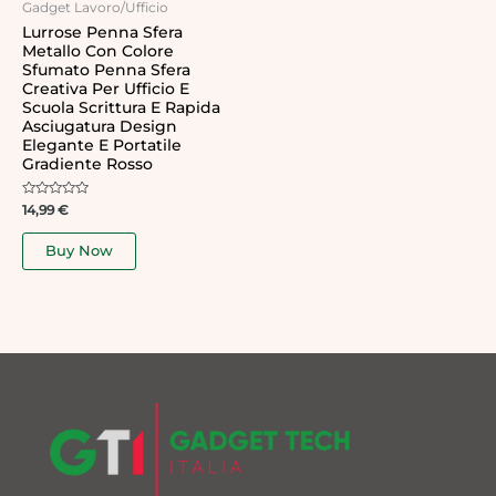
Gadget Lavoro/Ufficio
Lurrose Penna Sfera
Metallo Con Colore
Sfumato Penna Sfera
Creativa Per Ufficio E
Scuola Scrittura E Rapida
Asciugatura Design
Elegante E Portatile
Gradiente Rosso
Rated
14,99
€
0
out
of
Buy Now
5