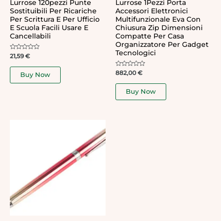
Lurrose 120pezzi Punte
Lurrose 1Pezzi Porta
Sostituibili Per Ricariche
Accessori Elettronici
Per Scrittura E Per Ufficio
Multifunzionale Eva Con
E Scuola Facili Usare E
Chiusura Zip Dimensioni
Cancellabili
Compatte Per Casa
Organizzatore Per Gadget
Tecnologici
Rated
21,59
€
0
out
of
Rated
882,00
€
Buy Now
5
0
out
of
Buy Now
5