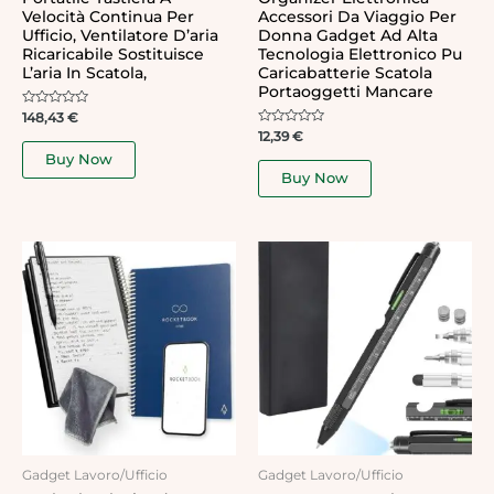
Velocità Continua Per
Accessori Da Viaggio Per
Ufficio, Ventilatore D’aria
Donna Gadget Ad Alta
Ricaricabile Sostituisce
Tecnologia Elettronico Pu
L’aria In Scatola,
Caricabatterie Scatola
Portaoggetti Mancare
Rated
148,43
€
0
Rated
12,39
€
out
0
of
Buy Now
out
5
of
Buy Now
5
Gadget Lavoro/Ufficio
Gadget Lavoro/Ufficio