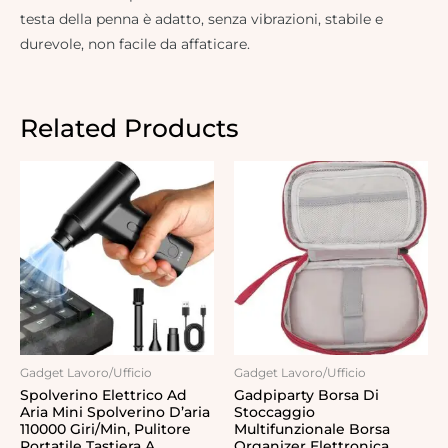
testa della penna è adatto, senza vibrazioni, stabile e
durevole, non facile da affaticare.
Related Products
Gadget Lavoro/Ufficio
Gadget Lavoro/Ufficio
Spolverino Elettrico Ad
Gadpiparty Borsa Di
Aria Mini Spolverino D’aria
Stoccaggio
110000 Giri/min, Pulitore
Multifunzionale Borsa
Portatile Tastiera A
Organizer Elettronica