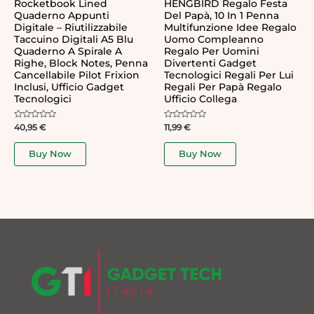
Rocketbook Lined
HENGBIRD Regalo Festa
Quaderno Appunti
Del Papà, 10 In 1 Penna
Digitale – Riutilizzabile
Multifunzione Idee Regalo
Taccuino Digitali A5 Blu
Uomo Compleanno
Quaderno A Spirale A
Regalo Per Uomini
Righe, Block Notes, Penna
Divertenti Gadget
Cancellabile Pilot Frixion
Tecnologici Regali Per Lui
Inclusi, Ufficio Gadget
Regali Per Papà Regalo
Tecnologici
Ufficio Collega
Rated
Rated
40,95
€
11,99
€
0
0
out
out
of
of
Buy Now
Buy Now
5
5