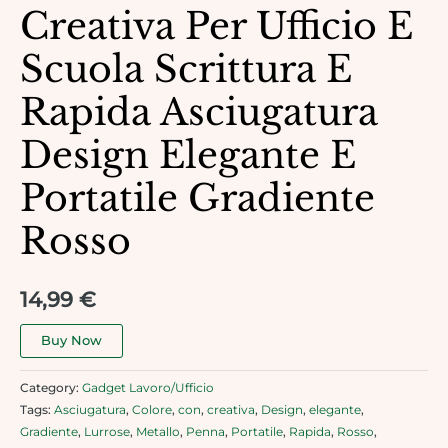
Creativa Per Ufficio E
Scuola Scrittura E
Rapida Asciugatura
Design Elegante E
Portatile Gradiente
Rosso
14,99
€
Buy Now
Category:
Gadget Lavoro/Ufficio
Tags:
Asciugatura
,
Colore
,
con
,
creativa
,
Design
,
elegante
,
Gradiente
,
Lurrose
,
Metallo
,
Penna
,
Portatile
,
Rapida
,
Rosso
,